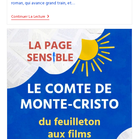
roman, qui avance grand train, et…
35.
Continuer La Lecture
Intermezzo
:
Le
Sensuel
4e
Roman
De
L’Irlandaise
Sally
Rooney