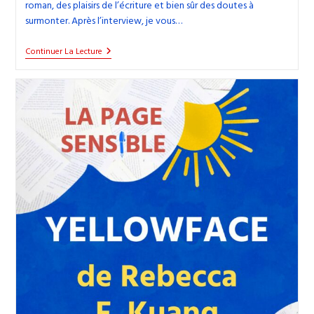
roman, des plaisirs de l’écriture et bien sûr des doutes à
surmonter. Après l’interview, je vous…
38.
Continuer La Lecture
Autoéditer
Deux
Romans
Intimistes
:
Papotage
Avec
Cécile
Candiago