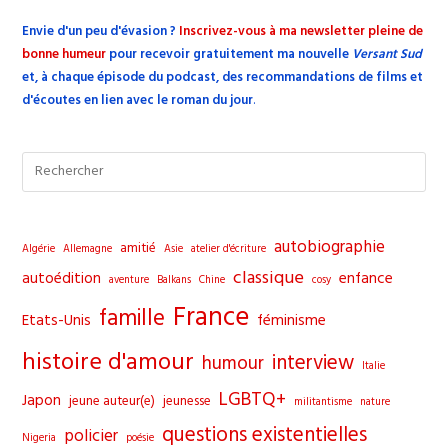
Envie d'un peu d'évasion
?
Inscrivez-vous à ma newsletter pleine de
bonne humeur
pour recevoir gratuitement ma nouvelle
Versant Sud
et, à chaque épisode du podcast, des recommandations de films et
d'écoutes en lien avec le roman du jour
.
Pre
Esc
to
clo
autobiographie
amitié
Algérie
Allemagne
Asie
atelier d'écriture
the
classique
autoédition
enfance
aventure
Balkans
Chine
cosy
sea
France
famille
pane
Etats-Unis
féminisme
histoire d'amour
interview
humour
Italie
LGBTQ+
Japon
jeune auteur(e)
jeunesse
militantisme
nature
questions existentielles
policier
Nigeria
poésie