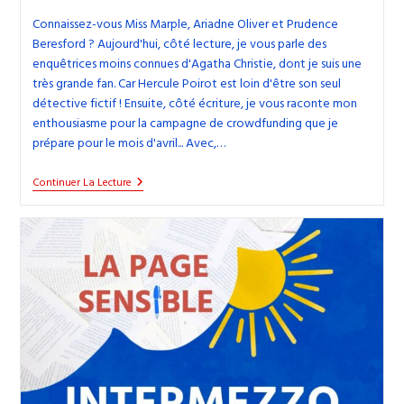
Connaissez-vous Miss Marple, Ariadne Oliver et Prudence
Beresford ? Aujourd'hui, côté lecture, je vous parle des
enquêtrices moins connues d'Agatha Christie, dont je suis une
très grande fan. Car Hercule Poirot est loin d'être son seul
détective fictif ! Ensuite, côté écriture, je vous raconte mon
enthousiasme pour la campagne de crowdfunding que je
prépare pour le mois d'avril... Avec,…
36.
Continuer La Lecture
Miss
Marple
&
Cie
:
Les
Enquêtrices
Méconnues
D’Agatha
Christie