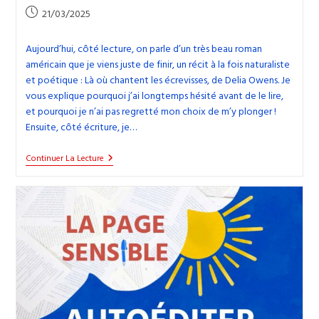
Publication
21/03/2025
publiée :
Aujourd’hui, côté lecture, on parle d’un très beau roman
américain que je viens juste de finir, un récit à la fois naturaliste
et poétique : Là où chantent les écrevisses, de Delia Owens. Je
vous explique pourquoi j’ai longtemps hésité avant de le lire,
et pourquoi je n’ai pas regretté mon choix de m’y plonger !
Ensuite, côté écriture, je…
39.
Continuer La Lecture
Là
Où
Chantent
Les
Écrevisses,
Et
Une
Retraite
D’écriture
À
Avignon