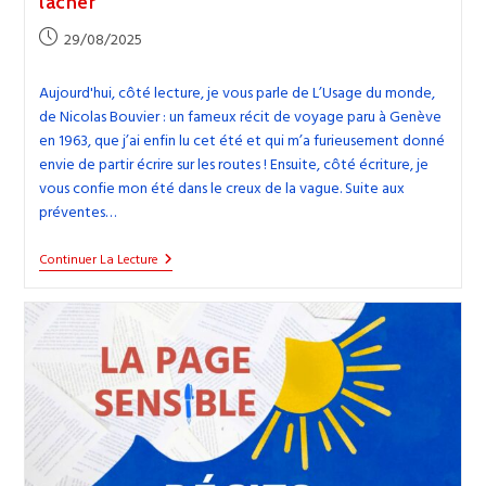
lâcher
Publication
29/08/2025
publiée :
Aujourd'hui, côté lecture, je vous parle de L’Usage du monde,
de Nicolas Bouvier : un fameux récit de voyage paru à Genève
en 1963, que j’ai enfin lu cet été et qui m’a furieusement donné
envie de partir écrire sur les routes ! Ensuite, côté écriture, je
vous confie mon été dans le creux de la vague. Suite aux
préventes…
42.
Continuer La Lecture
L’Usage
Du
Monde,
Un
Récit
De
Voyage
De
Nicolas
Bouvier
Qui
Donne