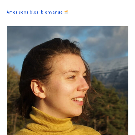
En
Roman
:
Âmes sensibles, bienvenue
Ce
Que
J’ai
Adoré…
Et
Ce
Qui
M’a
Agacée
!