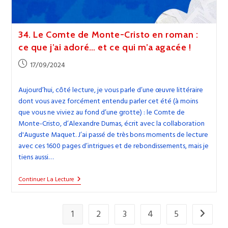
34. Le Comte de Monte-Cristo en roman :
ce que j’ai adoré… et ce qui m’a agacée !
Publication
17/09/2024
publiée :
Aujourd’hui, côté lecture, je vous parle d’une œuvre littéraire
dont vous avez forcément entendu parler cet été (à moins
que vous ne viviez au fond d’une grotte) : le Comte de
Monte-Cristo, d’Alexandre Dumas, écrit avec la collaboration
d'Auguste Maquet. J’ai passé de très bons moments de lecture
avec ces 1600 pages d’intrigues et de rebondissements, mais je
tiens aussi…
34.
Continuer La Lecture
Le
Comte
De
Monte-
1
2
3
4
5
Aller à l
Cristo