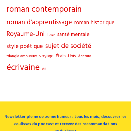
roman contemporain
roman d'apprentissage
roman historique
Royaume-Uni
santé mentale
Russie
sujet de société
style poétique
voyage
États-Unis
triangle amoureux
écriture
écrivaine
été
Newsletter pleine de bonne humeur : tous les mois, découvrez les
coulisses du podcast et recevez des recommandations