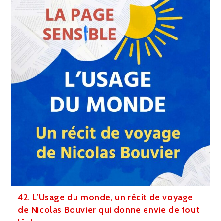
Stamm,
Autrice
De
Romans
Jeunesse,
Et
Retour
Sur
La
Sortie
De
Mon
1er
Roman
42. L’Usage du monde, un récit de voyage
de Nicolas Bouvier qui donne envie de tout