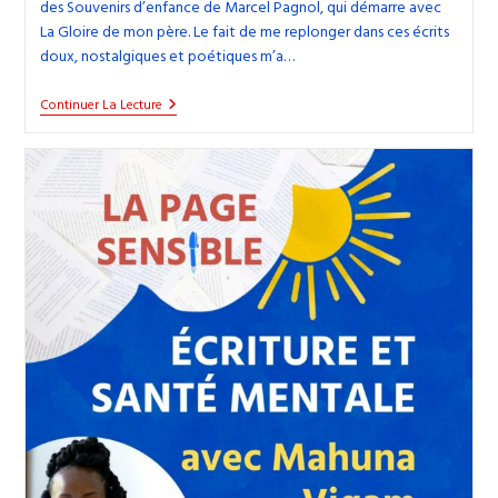
des Souvenirs d’enfance de Marcel Pagnol, qui démarre avec
La Gloire de mon père. Le fait de me replonger dans ces écrits
doux, nostalgiques et poétiques m’a…
41.
Continuer La Lecture
Ces
Récits
D’enfance
De
Nathalie
Sarraute
Et
Marcel
Pagnol
Qui
Me
Donnent
Envie
D’écrire