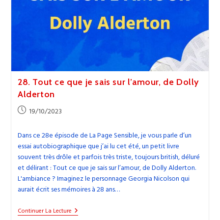
28. Tout ce que je sais sur l’amour, de Dolly
Alderton
Publication
19/10/2023
publiée :
Dans ce 28e épisode de La Page Sensible, je vous parle d’un
essai autobiographique que j’ai lu cet été, un petit livre
souvent très drôle et parfois très triste, toujours british, déluré
et délirant : Tout ce que je sais sur l’amour, de Dolly Alderton.
L'ambiance ? Imaginez le personnage Georgia Nicolson qui
aurait écrit ses mémoires à 28 ans…
28.
Continuer La Lecture
Tout