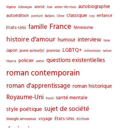
clo
autobiographie
amitié
Algérie
Allemagne
Asie
atelier d'écriture
the
classique
autoédition
enfance
aventure
Balkans
Chine
cosy
sea
France
famille
pane
Etats-Unis
féminisme
histoire d'amour
interview
humour
Italie
LGBTQ+
Japon
jeune auteur(e)
jeunesse
militantisme
nature
questions existentielles
policier
Nigeria
poésie
roman contemporain
roman d'apprentissage
roman historique
Royaume-Uni
santé mentale
Russie
sujet de société
style poétique
voyage
États-Unis
triangle amoureux
écriture