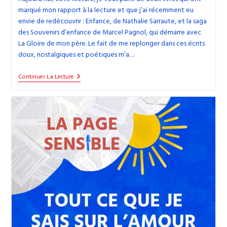
marqué mon rapport à la lecture et que j’ai récemment eu
envie de redécouvrir : Enfance, de Nathalie Sarraute, et la saga
des Souvenirs d’enfance de Marcel Pagnol, qui démarre avec
La Gloire de mon père. Le fait de me replonger dans ces écrits
doux, nostalgiques et poétiques m’a…
41.
Continuer La Lecture
Ces
Récits
D’enfance
De
Nathalie
Sarraute
Et
Marcel
Pagnol
Qui
Me
Donnent
Envie
D’écrire