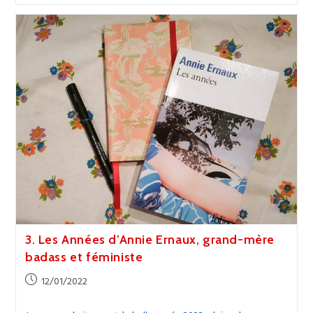
Ce
Que
Je
Sais
Sur
L’amour,
De
Dolly
Alderton
3. Les Années d’Annie Ernaux, grand-mère
badass et féministe
Publication
12/01/2022
publiée :