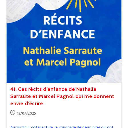
Bouvier
Qui
Donne
Envie
De
Tout
Lâcher
41. Ces récits d’enfance de Nathalie
Sarraute et Marcel Pagnol qui me donnent
envie d’écrire
Publication
13/07/2025
publiée :
Aujourd'hui, côté lecture, je vous parle de deux livres qui ont