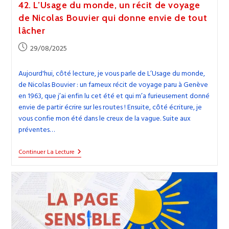
42. L’Usage du monde, un récit de voyage
de Nicolas Bouvier qui donne envie de tout
lâcher
Publication
29/08/2025
publiée :
Aujourd'hui, côté lecture, je vous parle de L’Usage du monde,
de Nicolas Bouvier : un fameux récit de voyage paru à Genève
en 1963, que j’ai enfin lu cet été et qui m’a furieusement donné
envie de partir écrire sur les routes ! Ensuite, côté écriture, je
vous confie mon été dans le creux de la vague. Suite aux
préventes…
42.
Continuer La Lecture
L’Usage
Du
Monde,
Un
Récit
De
Voyage
De
Nicolas