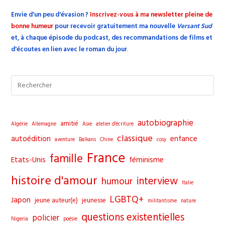
Envie d'un peu d'évasion
?
Inscrivez-vous à ma newsletter pleine de
bonne humeur
pour recevoir gratuitement ma nouvelle
Versant Sud
et, à chaque épisode du podcast, des recommandations de films et
d'écoutes en lien avec le roman du jour
.
Pre
Esc
to
clo
autobiographie
amitié
Algérie
Allemagne
Asie
atelier d'écriture
the
classique
autoédition
enfance
aventure
Balkans
Chine
cosy
sea
France
famille
pane
Etats-Unis
féminisme
histoire d'amour
interview
humour
Italie
LGBTQ+
Japon
jeune auteur(e)
jeunesse
militantisme
nature
questions existentielles
policier
Nigeria
poésie