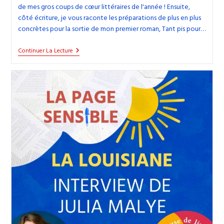
de mes gros coups de cœur littéraires de l'année ! Ensuite,
côté écriture, je vous raconte les préparations de plus en plus
concrètes pour la sortie de mon premier roman, Tant pis pour…
37.
Continuer La Lecture
Yellowface,
Un
Thriller
Littéraire
Sur
Le
Plagiat
Et
L’appropriation
Culturelle