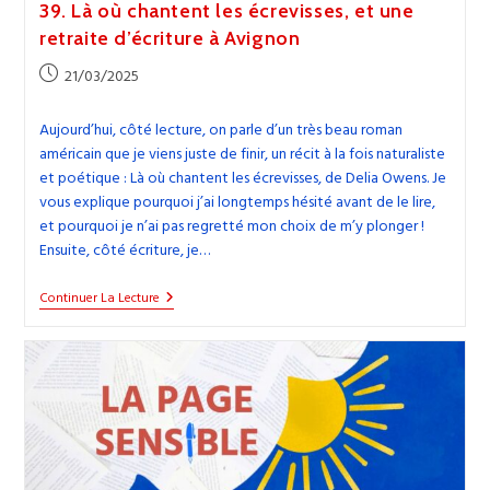
39. Là où chantent les écrevisses, et une
retraite d’écriture à Avignon
Publication
21/03/2025
publiée :
Aujourd’hui, côté lecture, on parle d’un très beau roman
américain que je viens juste de finir, un récit à la fois naturaliste
et poétique : Là où chantent les écrevisses, de Delia Owens. Je
vous explique pourquoi j’ai longtemps hésité avant de le lire,
et pourquoi je n’ai pas regretté mon choix de m’y plonger !
Ensuite, côté écriture, je…
39.
Continuer La Lecture
Là
Où
Chantent
Les
Écrevisses,
Et
Une
Retraite
D’écriture
À