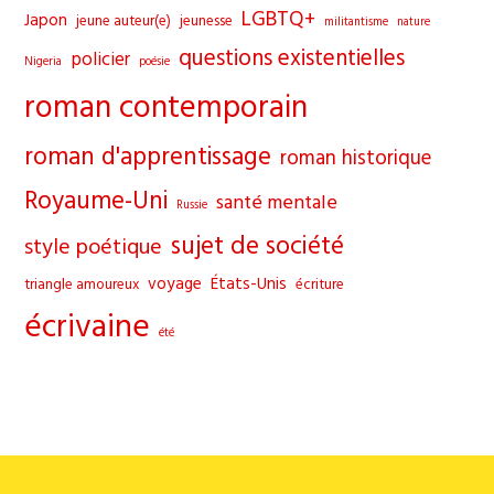
LGBTQ+
Japon
jeune auteur(e)
jeunesse
militantisme
nature
questions existentielles
policier
Nigeria
poésie
roman contemporain
roman d'apprentissage
roman historique
Royaume-Uni
santé mentale
Russie
sujet de société
style poétique
voyage
États-Unis
triangle amoureux
écriture
écrivaine
été