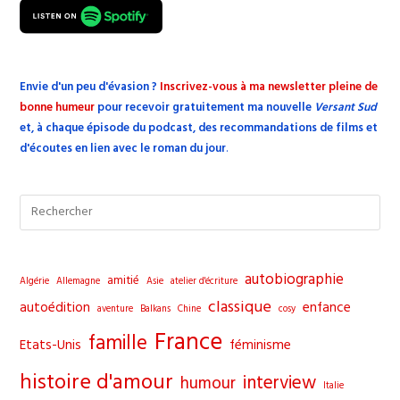
Envie d'un peu d'évasion
?
Inscrivez-vous à ma newsletter pleine de
bonne humeur
pour recevoir gratuitement ma nouvelle
Versant Sud
et, à chaque épisode du podcast, des recommandations de films et
d'écoutes en lien avec le roman du jour
.
Pre
Esc
to
clo
autobiographie
amitié
Algérie
Allemagne
Asie
atelier d'écriture
the
classique
autoédition
enfance
aventure
Balkans
Chine
cosy
sea
France
famille
pane
Etats-Unis
féminisme
histoire d'amour
interview
humour
Italie