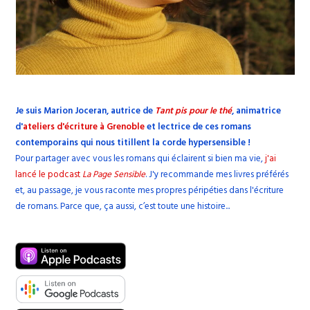
Je suis Marion Joceran, autrice de
Tant pis pour le thé
, animatrice
d'
ateliers d'écriture à Grenoble
et lectrice de ces romans
contemporains qui nous titillent la corde hypersensible !
Pour partager avec vous les romans qui éclairent si bien ma vie,
j'ai
lancé le podcast
La Page Sensible
. J'y recommande mes livres préférés
et, au passage, je vous raconte mes propres péripéties dans l'écriture
de romans. Parce que, ça aussi, c’est toute une histoire...