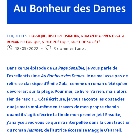
ÉTIQUETTES
:
CLASSIQUE
,
HISTOIRE D'AMOUR
,
ROMAN D'APPRENTISSAGE
,
ROMAN HISTORIQUE
,
STYLE POÉTIQUE
,
SUJET DE SOCIÉTÉ
Publication
Commentaires
18/05/2022
3 commentaires
publiée :
de
la
publication :
Dans ce 12e épisode de
La Page Sensible
, je vous parle de
l’excellentissime
Au Bonheur des Dames
. Je ne me lasse pas de
relire ce classique d’Émile Zola, comme un roman d’été qu’on
dévorerait sur la plage. Pour moi, ce livre n’a rien, mais alors
rien de rasoir… Côté écriture, je vous raconte les obstacles
que je mets moi-même en travers de mon propre chemin
quand il s’agit d’écrire la fin de mon premier jet ! Ensuite,
j’analyse avec vous ce qui m’a interpellée dans la construction
du roman
Hamnet
, de l’autrice écossaise Maggie O’Farrell.