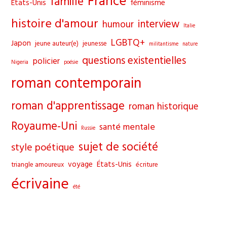
France
famille
Etats-Unis
féminisme
histoire d'amour
interview
humour
Italie
LGBTQ+
Japon
jeune auteur(e)
jeunesse
militantisme
nature
questions existentielles
policier
Nigeria
poésie
roman contemporain
roman d'apprentissage
roman historique
Royaume-Uni
santé mentale
Russie
sujet de société
style poétique
voyage
États-Unis
triangle amoureux
écriture
écrivaine
été