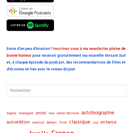
Envie d'un peu d'évasion
?
Inscrivez-vous à ma newsletter pleine de
bonne humeur
pour recevoir gratuitement ma nouvelle
Versant Sud
et, à chaque épisode du podcast, des recommandations de films et
d'écoutes en lien avec le roman du jour
.
Pre
Esc
to
clo
autobiographie
amitié
Algérie
Allemagne
Asie
atelier d'écriture
the
classique
autoédition
enfance
aventure
Balkans
Chine
cosy
sea
pane