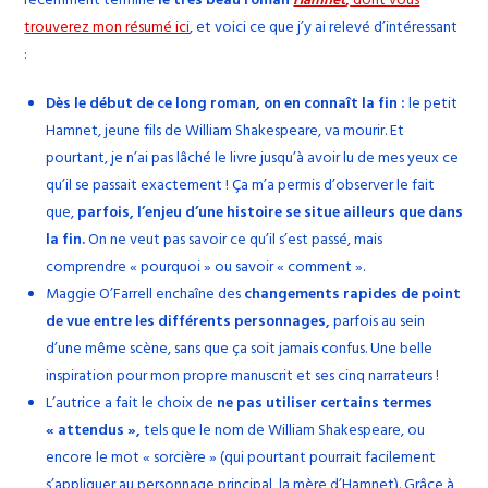
récemment terminé
le très beau roman
Hamnet
,
dont vous
trouverez mon résumé ici
, et voici ce que j’y ai relevé d’intéressant
:
Dès le début de ce long roman, on en connaît la fin :
le petit
Hamnet, jeune fils de William Shakespeare, va mourir. Et
pourtant, je n’ai pas lâché le livre jusqu’à avoir lu de mes yeux ce
qu’il se passait exactement ! Ça m’a permis d’observer le fait
que,
parfois, l’enjeu d’une histoire se situe ailleurs que dans
la fin.
On ne veut pas savoir ce qu’il s’est passé, mais
comprendre « pourquoi » ou savoir « comment ».
Maggie O’Farrell enchaîne des
changements rapides de point
de vue entre les différents personnages,
parfois au sein
d’une même scène, sans que ça soit jamais confus. Une belle
inspiration pour mon propre manuscrit et ses cinq narrateurs !
L’autrice a fait le choix de
ne pas utiliser certains termes
« attendus »,
tels que le nom de William Shakespeare, ou
encore le mot « sorcière » (qui pourtant pourrait facilement
s’appliquer au personnage principal, la mère d’Hamnet). Grâce à