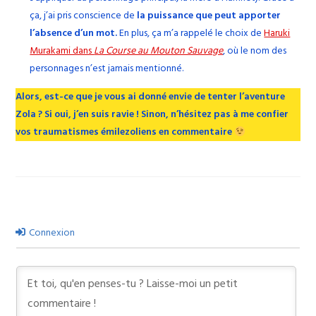
ça, j’ai pris conscience de
la puissance que peut apporter
l’absence d’un mot.
En plus, ça m’a rappelé le choix de
Haruki
Murakami dans
La Course au Mouton Sauvage
, où le nom des
personnages n’est jamais mentionné.
Alors, est-ce que je vous ai donné envie de tenter l’aventure
Zola ? Si oui, j’en suis ravie ! Sinon, n’hésitez pas à me confier
vos traumatismes émilezoliens en commentaire
Connexion