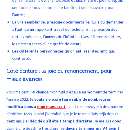
dans l’histoire : c’est à la fois beau et laid, triste et plein d’espoir,
une bonne nouvelle pour une famille et une mauvaise pour
l’autre ;
La vraisemblance, presque documentaire,
qui a dû demander
à l’autrice un important travail de recherche : la précision des
détails médicaux, l’univers de l’hôpital et ses différents métiers,
les circonstances d’une greffe de cœur ;
Les différents personnages
qu’on suit : réalistes, ambigus,
contrastés.
Côté écriture : la joie du renoncement, pour
mieux avancer
Pour ma part, j’ai changé mon fusil d’épaule au moment de terminer
l’année 2022.
Je voulais encore faire subir de nombreuses
modifications à
mon manuscrit
avant de l’envoyer à des maisons
d’édition. Mais, quand j’ai réalisé que je le retravaillais déjà depuis
deux ans,
j’ai décidé qu’il était temps d’arrêter.
Je me suis donc
donné une deadline très claire :
je devais terminer ma V4 avant