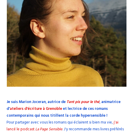
Je suis Marion Joceran, autrice de
Tant pis pour le thé
, animatrice
d'
ateliers d'écriture à Grenoble
et lectrice de ces romans
contemporains qui nous titillent la corde hypersensible !
Pour partager avec vous les romans qui éclairent si bien ma vie,
j'ai
lancé le podcast
La Page Sensible
. J'y recommande mes livres préférés