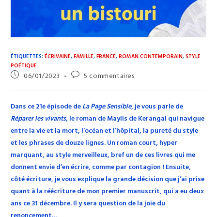
ÉTIQUETTES
:
ÉCRIVAINE
,
FAMILLE
,
FRANCE
,
ROMAN CONTEMPORAIN
,
STYLE
POÉTIQUE
Publication
Commentaires
06/01/2023
5 commentaires
publiée :
de
la
publication :
Dans ce 21e épisode de
La Page Sensible
, je vous parle de
Réparer les vivants
, le roman de Maylis de Kerangal qui navigue
entre la vie et la mort, l’océan et l’hôpital, la pureté du style
et les phrases de douze lignes. Un roman court, hyper
marquant, au style merveilleux, bref un de ces livres qui me
donnent envie d’en écrire, comme par contagion ! Ensuite,
côté écriture, je vous explique la grande décision que j’ai prise
quant à la réécriture de mon premier manuscrit, qui a eu deux
ans ce 31 décembre. Il y sera question de la joie du
renoncement…