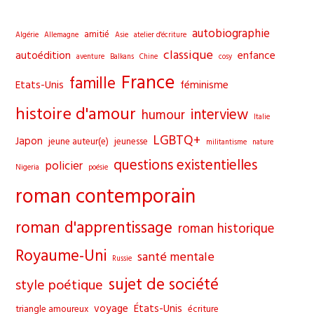
to
clo
autobiographie
amitié
Algérie
Allemagne
Asie
atelier d'écriture
the
classique
autoédition
enfance
aventure
Balkans
Chine
cosy
sea
France
famille
pane
Etats-Unis
féminisme
histoire d'amour
interview
humour
Italie
LGBTQ+
Japon
jeune auteur(e)
jeunesse
militantisme
nature
questions existentielles
policier
Nigeria
poésie
roman contemporain
roman d'apprentissage
roman historique
Royaume-Uni
santé mentale
Russie
sujet de société
style poétique
voyage
États-Unis
triangle amoureux
écriture