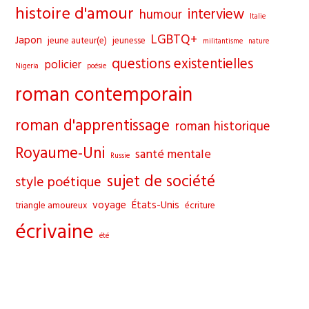
histoire d'amour
interview
humour
Italie
LGBTQ+
Japon
jeune auteur(e)
jeunesse
militantisme
nature
questions existentielles
policier
Nigeria
poésie
roman contemporain
roman d'apprentissage
roman historique
Royaume-Uni
santé mentale
Russie
sujet de société
style poétique
voyage
États-Unis
triangle amoureux
écriture
écrivaine
été