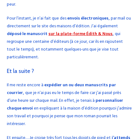
peur.
Pour l’instant, je n’ai fait que des
envois électroniques,
par mail ou
directement sur le site des maisons d’édition. J’ai également
déposé le manuscrit
sur la plate-forme Édith & Nous
,
qui
regroupe une centaine d’éditeurs (à ce jour, car ils en rajoutent
tout le temps), et notamment quelques-uns que je vise tout
particulièrement.
Et la suite ?
Il me reste encore à
expédier un ou deux manuscrits par
courrier,
que je n’ai pas eu le temps de faire car j’ai passé près
d’une heure sur chaque mail. En effet, je tenais à
personnaliser
chaque envoi
en expliquant à la maison d’édition pourquoi j’admire
son travail et pourquoi je pense que mon roman pourrait les
intéresser.
Et ensuite… Je croise très fort tous les doigts de pied et
j’attends