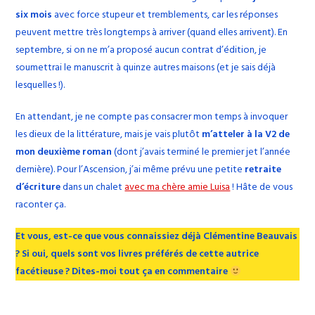
six mois
avec force stupeur et tremblements, car les réponses
peuvent mettre très longtemps à arriver (quand elles arrivent). En
septembre, si on ne m’a proposé aucun contrat d’édition, je
soumettrai le manuscrit à quinze autres maisons (et je sais déjà
lesquelles !).
En attendant, je ne compte pas consacrer mon temps à invoquer
les dieux de la littérature, mais je vais plutôt
m’atteler à la V2 de
mon deuxième roman
(dont j’avais terminé le premier jet l’année
dernière). Pour l’Ascension, j’ai même prévu une petite
retraite
d’écriture
dans un chalet
avec ma chère amie Luisa
! Hâte de vous
raconter ça.
Et vous, est-ce que vous connaissiez déjà Clémentine Beauvais
? Si oui, quels sont vos livres préférés de cette autrice
facétieuse ? Dites-moi tout ça en commentaire