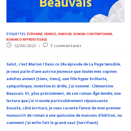
ÉTIQUETTES
:
ÉCRIVAINE
,
FRANCE
,
HUMOUR
,
ROMAN CONTEMPORAIN
,
ROMAN D'APPRENTISSAGE
Publication
Commentaires
12/04/2023
5 commentaires
publiée :
de
la
publication :
Salut, c’est Marion ! Dans ce 24e épisode de La Page Sensible,
je vous parle d’une autrice jeunesse que
toutes
mes copines
adultes aiment (tiens, tiens), une fille hyper brillante,
sympathique, inventive et drôle, j’ai nommé : Clémentine
Beauvais. Et, plus précisément, de son roman
Âge tendre
, une
lecture que j’ai trouvée particulièrement réjouissante.
Ensuite, côté écriture, je vous raconte l’envoi de mon premier
manuscrit de roman à une quinzaine de maisons d’édition, ou
comment j’ai enfin fait le grand saut (terrifiant).