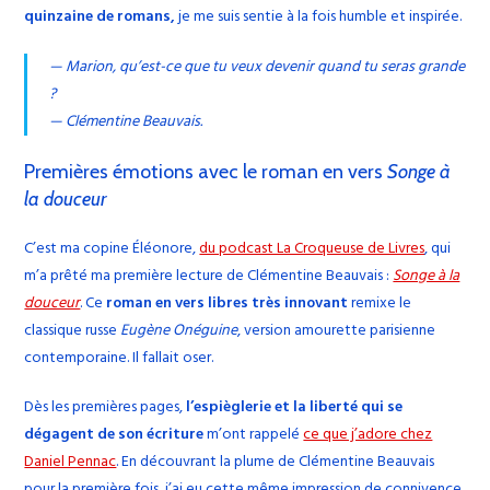
quinzaine de romans,
je me suis sentie à la fois humble et inspirée.
— Marion, qu’est-ce que tu veux devenir quand tu seras grande
?
— Clémentine Beauvais.
Premières émotions avec le roman en vers
Songe à
la douceur
C’est ma copine Éléonore,
du podcast La Croqueuse de Livres
, qui
m’a prêté ma première lecture de Clémentine Beauvais :
Songe à la
douceur
. Ce
roman en vers libres très innovant
remixe le
classique russe
Eugène Onéguine
, version amourette parisienne
contemporaine. Il fallait oser.
Dès les premières pages,
l’espièglerie et la liberté qui se
dégagent de son écriture
m’ont rappelé
ce que j’adore chez
Daniel Pennac
. En découvrant la plume de Clémentine Beauvais
pour la première fois, j’ai eu cette même impression de connivence