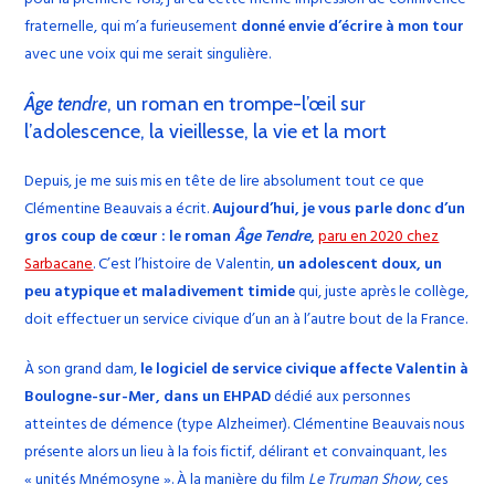
fraternelle, qui m’a furieusement
donné envie d’écrire à mon tour
avec une voix qui me serait singulière.
Âge tendre
, un roman en trompe-l’œil sur
l’adolescence, la vieillesse, la vie et la mort
Depuis, je me suis mis en tête de lire absolument tout ce que
Clémentine Beauvais a écrit.
Aujourd’hui, je vous parle donc d’un
gros coup de cœur : le roman
Âge Tendre
,
paru en 2020 chez
Sarbacane
. C’est l’histoire de Valentin,
un adolescent doux, un
peu atypique et maladivement timide
qui, juste après le collège,
doit effectuer un service civique d’un an à l’autre bout de la France.
À son grand dam,
le logiciel de service civique affecte Valentin à
Boulogne-sur-Mer, dans un EHPAD
dédié aux personnes
atteintes de démence (type Alzheimer). Clémentine Beauvais nous
présente alors un lieu à la fois fictif, délirant et convainquant, les
« unités Mnémosyne ». À la manière du film
Le Truman Show
, ces