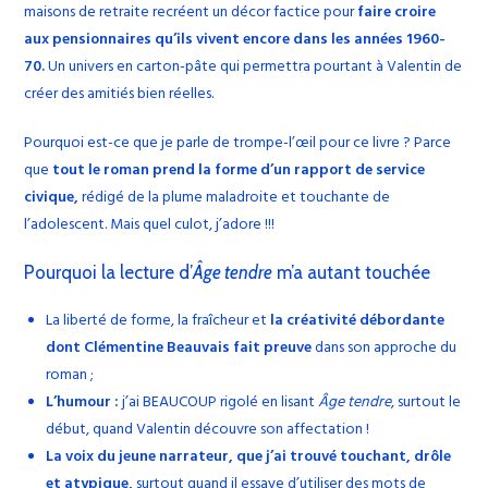
maisons de retraite recréent un décor factice pour
faire croire
aux pensionnaires qu’ils vivent encore dans les années 1960-
70.
Un univers en carton-pâte qui permettra pourtant à Valentin de
créer des amitiés bien réelles.
Pourquoi est-ce que je parle de trompe-l’œil pour ce livre ? Parce
que
tout le roman prend la forme d’un rapport de service
civique,
rédigé de la plume maladroite et touchante de
l’adolescent. Mais quel culot, j’adore !!!
Pourquoi la lecture d’
Âge tendre
m’a autant touchée
La liberté de forme, la fraîcheur et
la créativité débordante
dont Clémentine Beauvais fait preuve
dans son approche du
roman ;
L’humour :
j’ai BEAUCOUP rigolé en lisant
Âge tendre
, surtout le
début, quand Valentin découvre son affectation !
La voix du jeune narrateur, que j’ai trouvé touchant, drôle
et atypique,
surtout quand il essaye d’utiliser des mots de