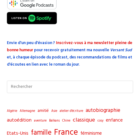
Envie d'un peu d'évasion
?
Inscrivez-vous à ma newsletter pleine de
bonne humeur
pour recevoir gratuitement ma nouvelle
Versant Sud
et, à chaque épisode du podcast, des recommandations de films et
d'écoutes en lien avec le roman du jour
.
Pre
Esc
to
clo
autobiographie
amitié
Algérie
Allemagne
Asie
atelier d'écriture
the
classique
autoédition
enfance
aventure
Balkans
Chine
cosy
sea
France
famille
pane
Etats-Unis
féminisme